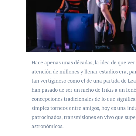
Hace apenas unas décadas, la idea de que ver a personas jugar videojuegos podría captar la
atención de millones y llenar estadios era, pa
tan vertiginoso como el de una partida de Le
han pasado de ser un nicho de frikis a un fen
concepciones tradicionales de lo que signific
simples torneos entre amigos, hoy es una indu
patrocinados, transmisiones en vivo que super
astronómicos.