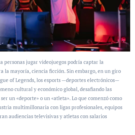
ra la mayoría, ciencia ficción. Sin embargo, en un giro
ague of Legends, los esports —deportes electrónicos—
ómeno cultural y económico global, desafiando las
a ser un «deporte» o un «atleta». Lo que comenzó como
stria multimillonaria con ligas profesionales, equipos
an audiencias televisivas y atletas con salarios