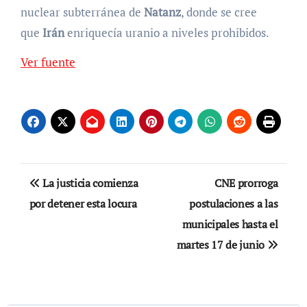
nuclear subterránea de
Natanz
, donde se cree
que
Irán
enriquecía uranio a niveles prohibidos.
Ver fuente
Navegación
La justicia comienza
CNE prorroga
de
por detener esta locura
postulaciones a las
municipales hasta el
entradas
martes 17 de junio