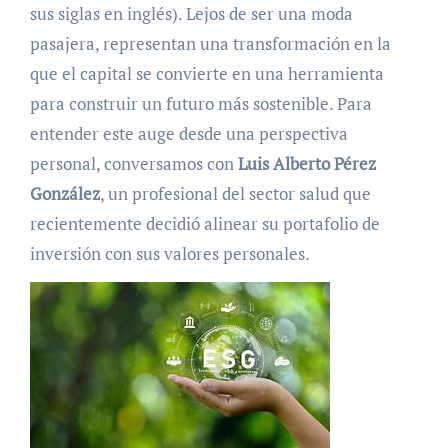
sus siglas en inglés). Lejos de ser una moda
pasajera, representan una transformación en la
que el capital se convierte en una herramienta
para construir un futuro más sostenible. Para
entender este auge desde una perspectiva
personal, conversamos con
Luis Alberto Pérez
González
, un profesional del sector salud que
recientemente decidió alinear su portafolio de
inversión con sus valores personales.