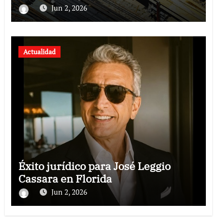
revoluciona eficiencia en proyectos
Jun 2, 2026
modernos
Actualidad
Éxito jurídico para José Leggio
Cassara en Florida
Jun 2, 2026