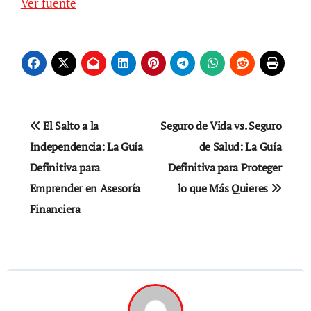
Navegación
Ver fuente
de
entradas
Navegación
El Salto a la
Seguro de Vida vs. Seguro
de
Independencia: La Guía
de Salud: La Guía
Definitiva para
Definitiva para Proteger
entradas
Emprender en Asesoría
lo que Más Quieres
Financiera