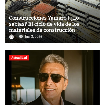
Construcciones Yamaro | ¿Lo
sabías? El ciclo de vida de los
materiales de construcción
revoluciona eficiencia en proyectos
Jun 2, 2026
modernos
Actualidad