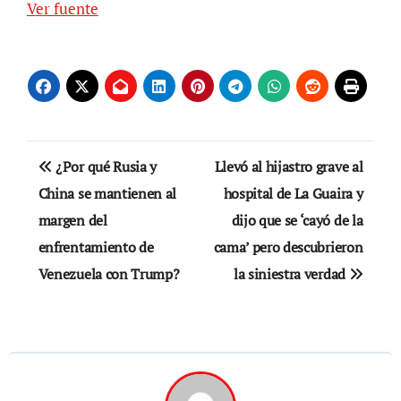
Ver fuente
Navegación
¿Por qué Rusia y
Llevó al hijastro grave al
de
China se mantienen al
hospital de La Guaira y
margen del
dijo que se ‘cayó de la
entradas
enfrentamiento de
cama’ pero descubrieron
Venezuela con Trump?
la siniestra verdad