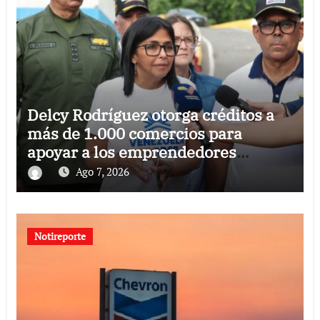
Delcy Rodríguez otorga créditos a
más de 1.000 comercios para
apoyar a los emprendedores
afectados por los terremotos
Ago 7, 2026
Notireporte