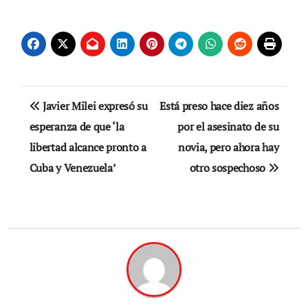
Navegación
Javier Milei expresó su
Está preso hace diez años
de
esperanza de que ‘la
por el asesinato de su
libertad alcance pronto a
novia, pero ahora hay
entradas
Cuba y Venezuela’
otro sospechoso