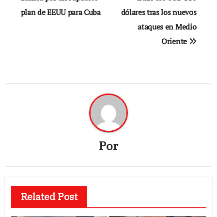
entradas
plan de EEUU para Cuba
dólares tras los nuevos
ataques en Medio
Oriente
Por
Related Post