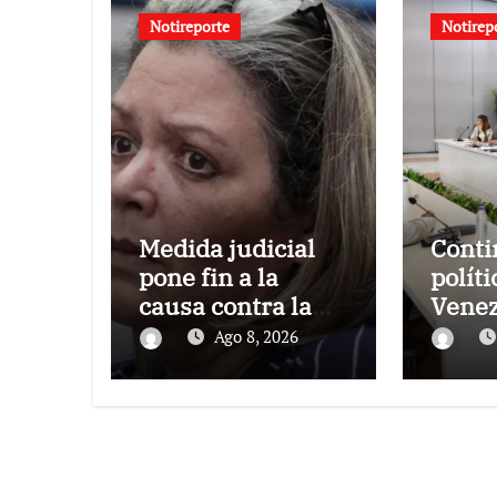
Notireporte
Notirep
Medida judicial
Conti
pone fin a la
políti
causa contra la
Venez
exjuex Afiuni
el gob
Ago 8, 2026
oposi