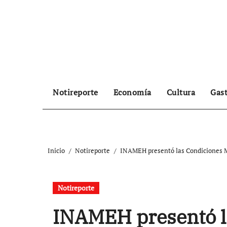
Ir
al
contenido
Notireporte
Economía
Cultura
Gas
Inicio
Notireporte
INAMEH presentó las Condiciones Me
Notireporte
INAMEH presentó l