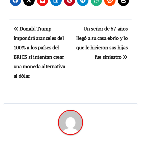
Navegación
Donald Trump
Un señor de 67 años
de
impondrá aranceles del
llegó a su casa ebrio y lo
100% a los países del
que le hicieron sus hijas
entradas
BRICS si intentan crear
fue siniestro
una moneda alternativa
al dólar