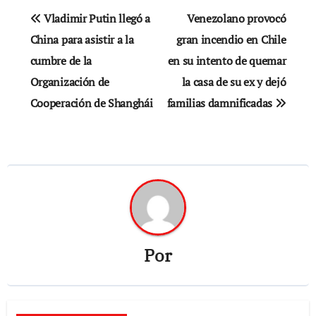
Navegación
Vladimir Putin llegó a
Venezolano provocó
de
China para asistir a la
gran incendio en Chile
cumbre de la
en su intento de quemar
entradas
Organización de
la casa de su ex y dejó
Cooperación de Shanghái
familias damnificadas
Por