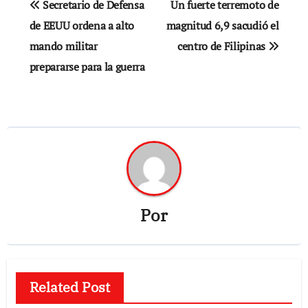
Secretario de Defensa
Un fuerte terremoto de
de
de EEUU ordena a alto
magnitud 6,9 sacudió el
mando militar
centro de Filipinas
entradas
prepararse para la guerra
Por
Related Post