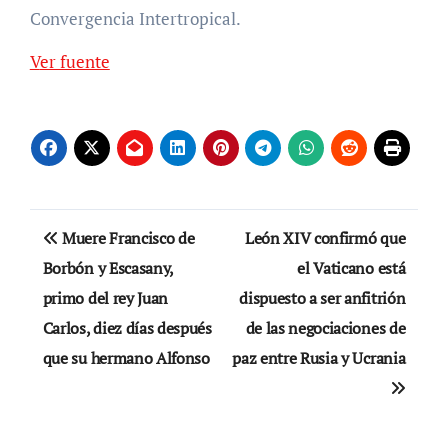
Convergencia Intertropical.
Ver fuente
Navegación
Muere Francisco de
León XIV confirmó que
de
Borbón y Escasany,
el Vaticano está
primo del rey Juan
dispuesto a ser anfitrión
entradas
Carlos, diez días después
de las negociaciones de
que su hermano Alfonso
paz entre Rusia y Ucrania