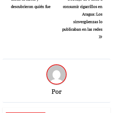
descubrieron quién fue
consumir cigarrillos en
entradas
Aragua: Los
sinvergüenzas lo
publicaban en las redes
Por