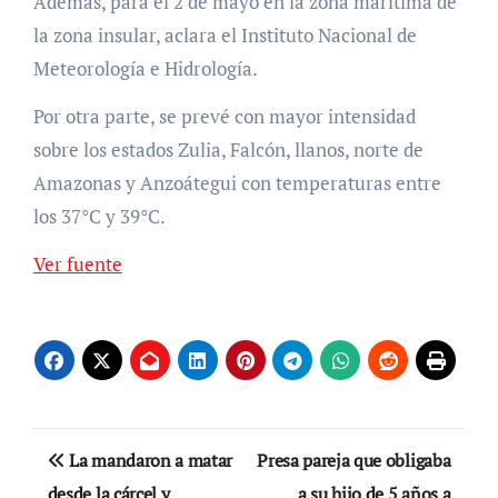
Además, para el 2 de mayo en la zona marítima de
la zona insular, aclara el Instituto Nacional de
Meteorología e Hidrología.
Por otra parte, se prevé con mayor intensidad
sobre los estados Zulia, Falcón, llanos, norte de
Amazonas y Anzoátegui con temperaturas entre
los 37°C y 39°C.
Ver fuente
Navegación
La mandaron a matar
Presa pareja que obligaba
de
desde la cárcel y
a su hijo de 5 años a