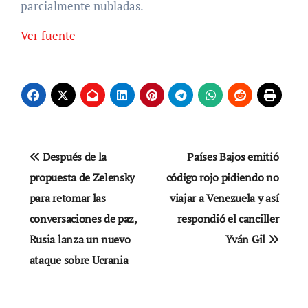
parcialmente nubladas.
Ver fuente
Navegación
Después de la
Países Bajos emitió
de
propuesta de Zelensky
código rojo pidiendo no
para retomar las
viajar a Venezuela y así
entradas
conversaciones de paz,
respondió el canciller
Rusia lanza un nuevo
Yván Gil
ataque sobre Ucrania