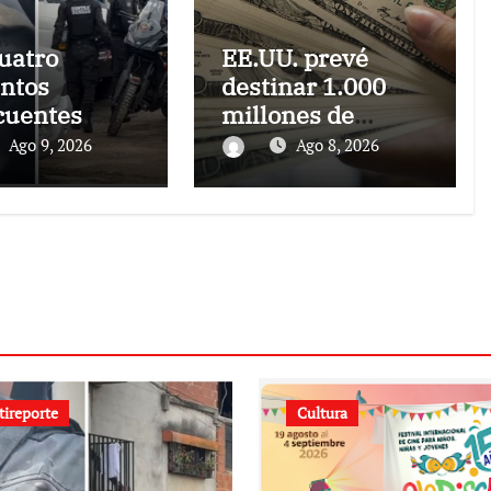
uatro
EE.UU. prevé
ntos
destinar 1.000
cuentes
millones de
dos
dólares a
Ago 9, 2026
Ago 8, 2026
Colombia para un
paquete de
seguridad
tireporte
Cultura