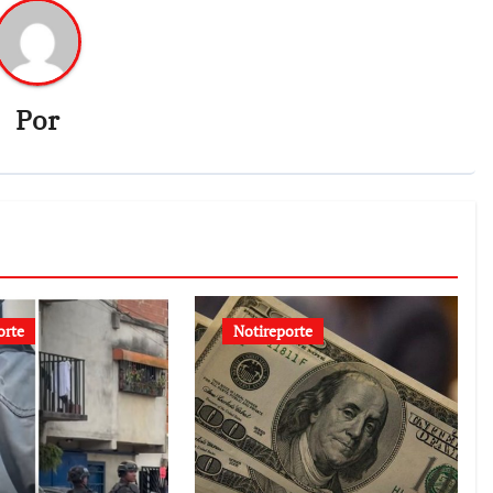
Por
orte
Notireporte