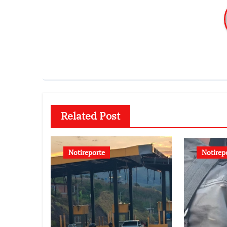
Related Post
Notireporte
Notirep