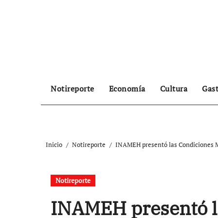
Ir
al
contenido
Notireporte
Economía
Cultura
Gas
Inicio
Notireporte
INAMEH presentó las Condiciones Me
Notireporte
INAMEH presentó l