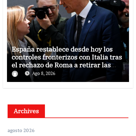
España restablece desde hoy los
controles fronterizos con Italia tras
el rechazo de Roma a retirar las
restricciones
Ago 8, 2026
Archives
agosto 2026