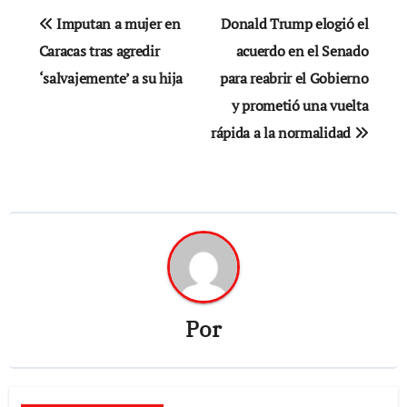
Navegación
Imputan a mujer en
Donald Trump elogió el
de
Caracas tras agredir
acuerdo en el Senado
‘salvajemente’ a su hija
para reabrir el Gobierno
entradas
y prometió una vuelta
rápida a la normalidad
Por