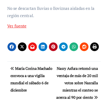
No se descartan lluvias o lloviznas aisladas en la
región central.
Ver fuente
Navegación
María Corina Machado
Nasry Asfura retomó una
de
convoca a una vigilia
ventaja de más de 20 mil
mundial el sábado 6 de
votos sobre Nasralla
entradas
diciembre
mientras el conteo se
acerca al 90 por ciento