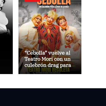
“Cebolla” vuelve al
Teatro Mori con un
culebrón drag para
llorar de la risa
o