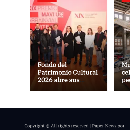
Fondo del
Mu
Patrimonio Cultural
ce
2026 abre sus
pe
postulaciones con
en
récord de
el
financiamiento de
$5.500 millones
Copyright © All rights reserved
|
Paper News
por