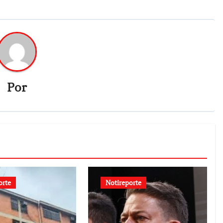
Por
orte
Notireporte