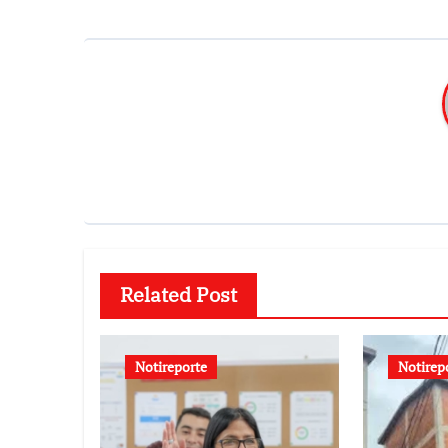
Related Post
Notireporte
Notirep