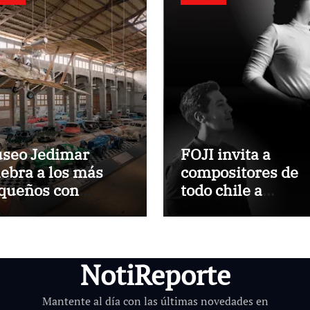
seo Jedimar
FOJI invita a
lebra a los más
compositores de
queños con
todo chile a
trada liberada por
participar del VIII
 Día del Niño
Concurso de
Composición para
Orquestas Infant
NotiReporte
Juveniles “Jorge
Peña Hen”
Mantente al día con las últimas novedades en