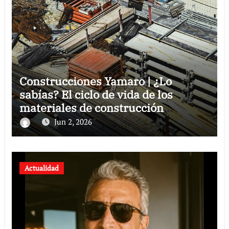
Construcciones Yamaro | ¿Lo
sabías? El ciclo de vida de los
materiales de construcción
revoluciona eficiencia en proyectos
Jun 2, 2026
modernos
Actualidad