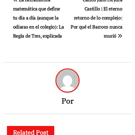
de
matemática que define
Castillo | El eterno
tu día a día (aunque la
retorno de lo complejo:
entradas
odiaras en el colegio): La
Por qué el Barroco nunca
Regla de Tres, explicada
murió
Por
Related Post