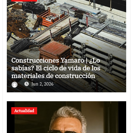
Construcciones Yamaro | ¿Lo
sabías? El ciclo de vida de los
materiales de construcción
revoluciona eficiencia en proyectos
Jun 2, 2026
modernos
Actualidad