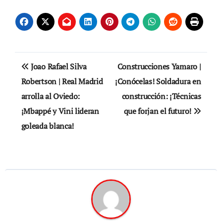
de
entradas
Navegación
Joao Rafael Silva
Construcciones Yamaro |
de
Robertson | Real Madrid
¡Conócelas! Soldadura en
arrolla al Oviedo:
construcción: ¡Técnicas
entradas
¡Mbappé y Vini lideran
que forjan el futuro!
goleada blanca!