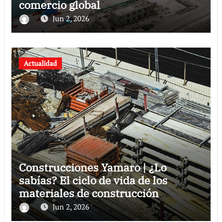
comercio global
Jun 2, 2026
Actualidad
Construcciones Yamaro | ¿Lo
sabías? El ciclo de vida de los
materiales de construcción
revoluciona eficiencia en proyectos
Jun 2, 2026
modernos