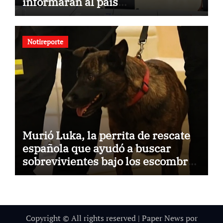
informarán al país
oportunamente sobre los avances
alcanzado
Notireporte
Murió Luka, la perrita de rescate
española que ayudó a buscar
sobrevivientes bajo los escombros
tras los terremotos
Copyright © All rights reserved
|
Paper News
por