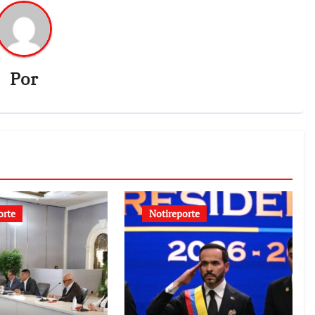
Por
orte
Notireporte