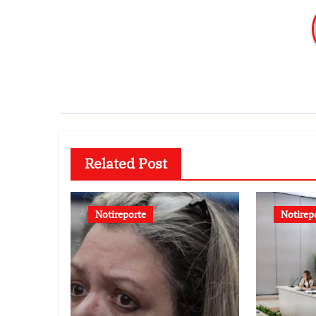
Related Post
Notireporte
Notirep