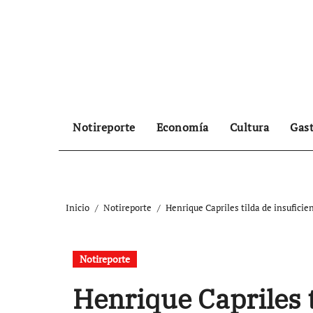
Ir
al
contenido
Notireporte
Economía
Cultura
Gas
Inicio
Notireporte
Henrique Capriles tilda de insufici
Notireporte
Henrique Capriles t