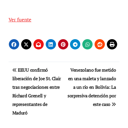
Ver fuente
Navegación
EEUU confirmó
Venezolano fue metido
de
liberación de Joe St. Clair
en una maleta y lanzado
tras negociaciones entre
a un río en Bolivia: La
entradas
Richard Grenell y
sorpresiva detención por
representantes de
este caso
Maduró