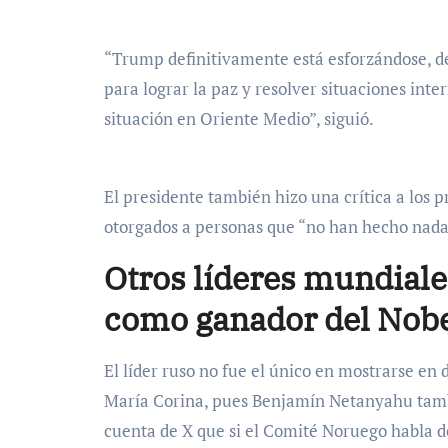
“Trump definitivamente está esforzándose, definitivamente está trabajando en estos temas. Temas
para lograr la paz y resolver situaciones inte
situación en Oriente Medio”, siguió.
El presidente también hizo una crítica a los premios, manifestando que premios Nobel han sido
otorgados a personas que “no han hecho nada 
Otros líderes mundial
como ganador del Nob
El líder ruso no fue el único en mostrarse en desacuerdo con la decisión del Comité de galardonar a
María Corina, pues Benjamín Netanyahu tamb
cuenta de X que si el Comité Noruego habla d