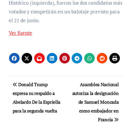
Histórico (izquierda), fueron los dos candidatos más
votados y competirán en un balotaje previsto para
el 21 de junio.
Ver fuente
Navegación
Donald Trump
Asamblea Nacional
de
expresa su respaldo a
autoriza la designación
Abelardo De la Espriella
de Samuel Moncada
entradas
para la segunda vuelta
como embajador en
Francia