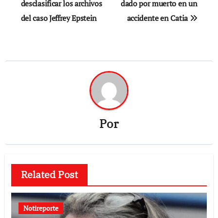
desclasificar los archivos
dado por muerto en un
entradas
del caso Jeffrey Epstein
accidente en Catia
Por
Related Post
Notireporte