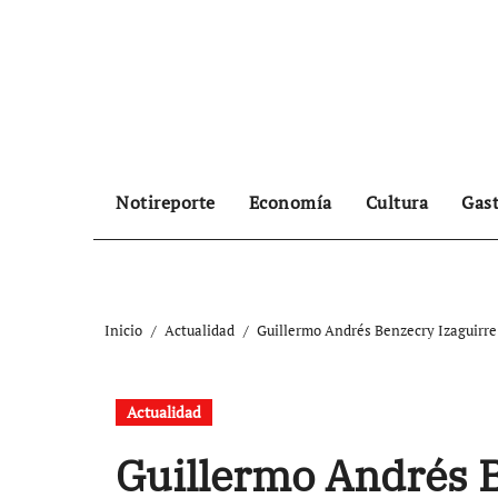
Ir
al
contenido
Notireporte
Economía
Cultura
Gas
Inicio
Actualidad
Guillermo Andrés Benzecry Izaguirre 
Actualidad
Guillermo Andrés B