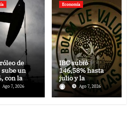
ía
Economía
tróleo de
IBC subió
 sube un
146,58% hasta
, con la
julio y la
puesta en el
capitalización de
Ago 7, 2026
Ago 7, 2026
cho de
la Bolsa de
z
Caracas superó
los US$13.000
millones