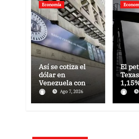
Economía
Econom
Así se cotiza el
El pe
dólar en
Texas
Venezuela con
1,15%
fecha valor lunes
vista 
Ago 7, 2026
10 de agosto de
estre
2026
Ormu