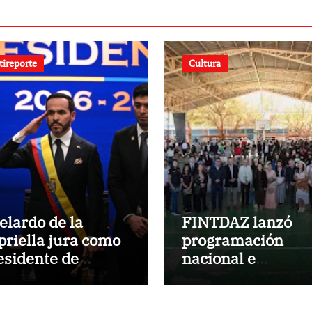
tireporte
Cultura
elardo de la
FINTDAZ lanzó
priella jura como
programación
esidente de
nacional e
lombia para el
internacional par
riodo 2026-2030
celebrar sus 19 a