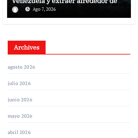
Venezuela y extraer alrededor de
420.000 barriles diarios
Ago 7, 2026
Archives
agosto 2026
julio 2026
junio 2026
mayo 2026
abril 2026