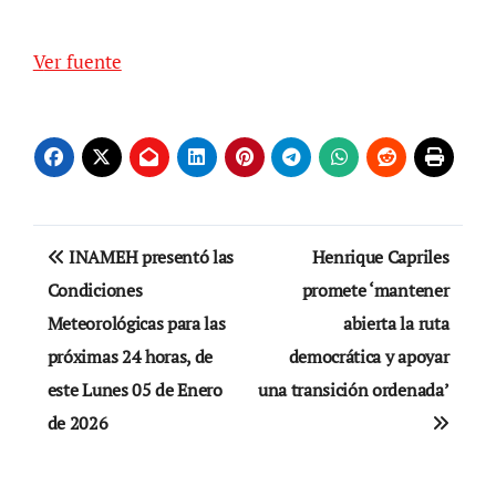
Ver fuente
Navegación
INAMEH presentó las
Henrique Capriles
de
Condiciones
promete ‘mantener
Meteorológicas para las
abierta la ruta
entradas
próximas 24 horas, de
democrática y apoyar
este Lunes 05 de Enero
una transición ordenada’
de 2026