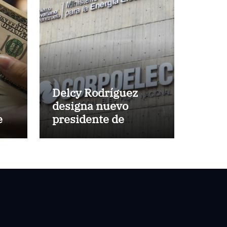
Delcy Rodríguez
designa nuevo
es
presidente de
un
Corpoelec y nuevo
viceministro de
Servicios Eléctricos