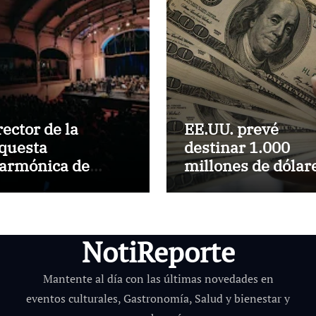
rector de la
EE.UU. prevé
questa
destinar 1.000
larmónica de
millones de dólar
uselas dirigirá por
a Colombia para 
imera vez a la
paquete de
questa Usach
seguridad
NotiReporte
Mantente al día con las últimas novedades en
eventos culturales, Gastronomía, Salud y bienestar y