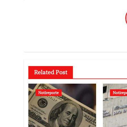
Related Post
Notireporte
Notirep