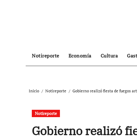
Ir
al
contenido
Notireporte
Economía
Cultura
Gas
Inicio
Notireporte
Gobierno realizó fiesta de fuegos arti
Notireporte
Gobierno realizó fi