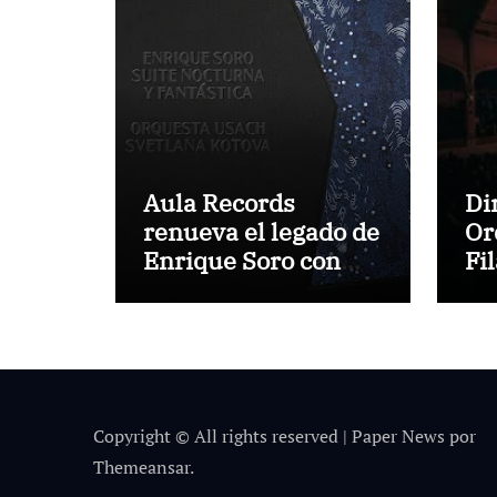
Aula Records
Di
renueva el legado de
Or
Enrique Soro con
Fi
“Suite nocturna y
Br
fantástica”
pr
Or
Copyright © All rights reserved
|
Paper News
por
Themeansar
.