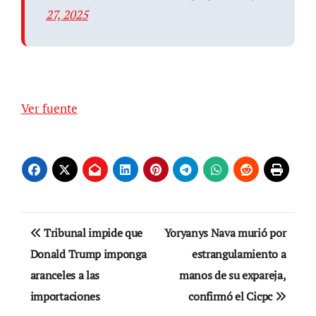
27, 2025
Ver fuente
Navegación
Tribunal impide que
Yoryanys Nava murió por
de
Donald Trump imponga
estrangulamiento a
aranceles a las
manos de su expareja,
entradas
importaciones
confirmó el Cicpc