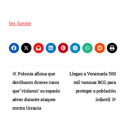
Ver fuente
Navegación
Polonia afirma que
Llegan a Venezuela 300
de
derribaron drones rusos
mil vacunas BCG para
que ‘violaron’ su espacio
proteger a población
entradas
aéreo durante ataques
infantil
contra Ucrania