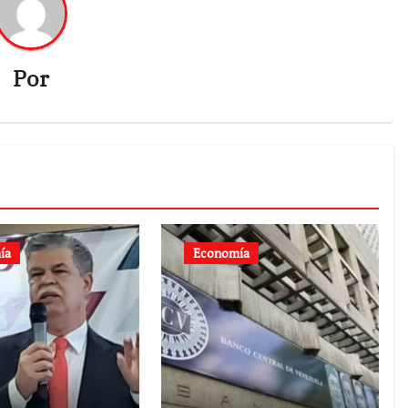
Por
ía
Economía