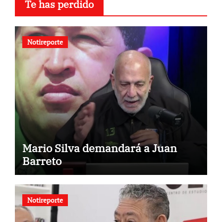
Te has perdido
Notireporte
Mario Silva demandará a Juan
Barreto
Notireporte