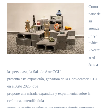
Como
parte de
su
agenda
progra
mática
«Acerc
ar el
Arte a
las personas», la Sala de Arte CCU
presenta esta exposición, ganadora de la Convocatoria CCU
en el Arte 2025, que
propone una mirada expandida y experimental sobre la
cerámica, entendiéndola
como un medio en tránsito: un territorio donde convergen