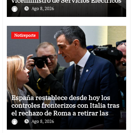
viceministro de Servicios Eléctricos
Ago 8, 2026
Notireporte
España restablece desde hoy los
controles fronterizos con Italia tras
el rechazo de Roma a retirar las
restricciones
Ago 8, 2026