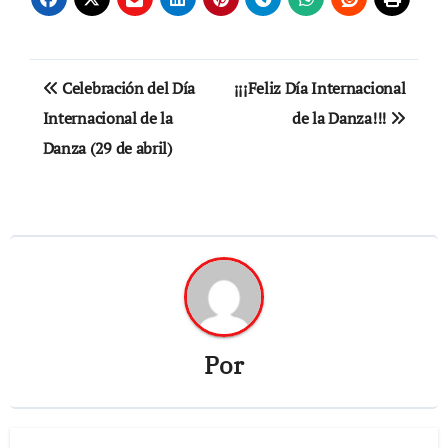
Navegación
Celebración del Día
¡¡¡Feliz Día Internacional
de
Internacional de la
de la Danza!!!
Danza (29 de abril)
entradas
Por