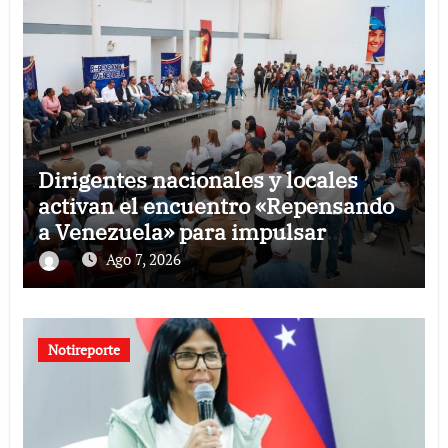
Dirigentes nacionales y locales
activan el encuentro «Repensando
a Venezuela» para impulsar
propuestas desde las comunidades
Ago 7, 2026
Notireporte