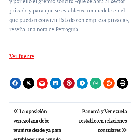
y por ello el gremio solicitó «que se abra al sector
privado y para que se establezca un modelo en el
que puedan convivir Estado con empresa privada»,
reseña una nota de Petroguía.
Ver fuente
Navegación
La oposición
Panamá y Venezuela
de
venezolana debe
restablecen relaciones
reunirse desde ya para
consulares
entradas
establecer una agenda