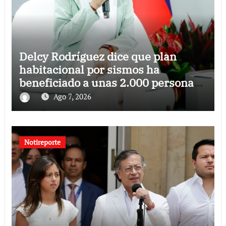
Delcy Rodríguez dice que plan
habitacional por sismos ha
beneficiado a unas 2.000 personas
en una semana
Ago 7, 2026
Notireporte