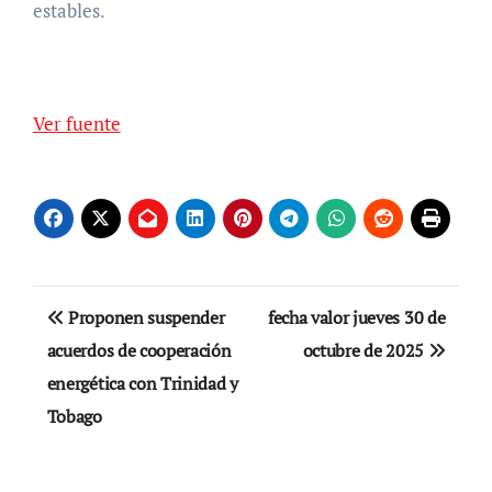
estables.
Ver fuente
Navegación
Proponen suspender
fecha valor jueves 30 de
de
acuerdos de cooperación
octubre de 2025
energética con Trinidad y
entradas
Tobago