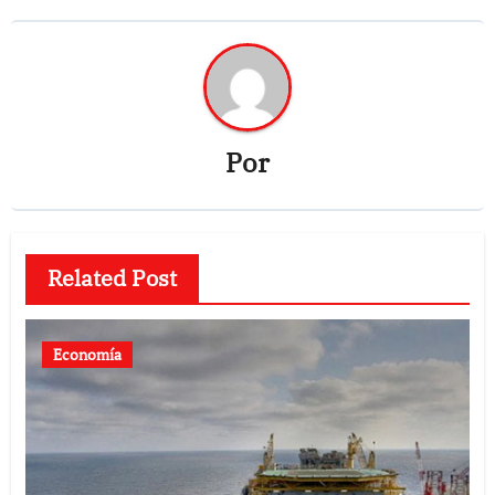
Por
Related Post
Economía