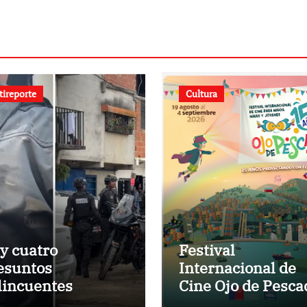
tireporte
Cultura
y cuatro
Festival
esuntos
Internacional de
lincuentes
Cine Ojo de Pesca
atidos
presenta la