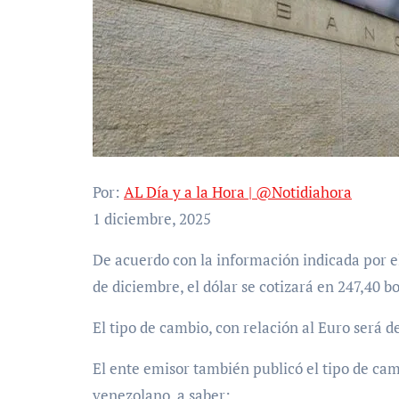
Por:
AL Día y a la Hora | @Notidiahora
1 diciembre, 2025
De acuerdo con la información indicada por el Banco Central de Venezuela al cierre de este lunes 1°
de diciembre, el dólar se cotizará en 247,40 b
El tipo de cambio, con relación al Euro será d
El ente emisor también publicó el tipo de cam
venezolano, a saber: