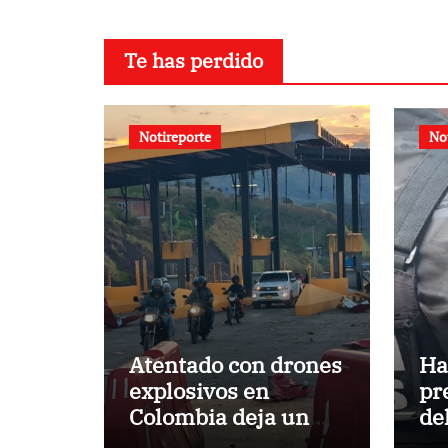
Te has perdido
Notireporte
No
Atentado con drones
Ha
explosivos en
pr
Colombia deja un
de
policía muerto
ab