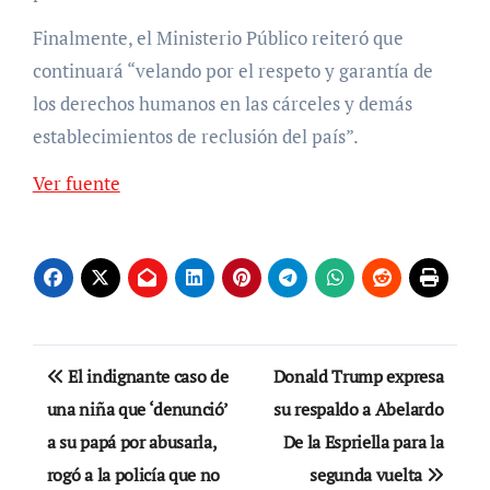
Finalmente, el Ministerio Público reiteró que
continuará “velando por el respeto y garantía de
los derechos humanos en las cárceles y demás
establecimientos de reclusión del país”.
Ver fuente
Navegación
El indignante caso de
Donald Trump expresa
de
una niña que ‘denunció’
su respaldo a Abelardo
a su papá por abusarla,
De la Espriella para la
entradas
rogó a la policía que no
segunda vuelta