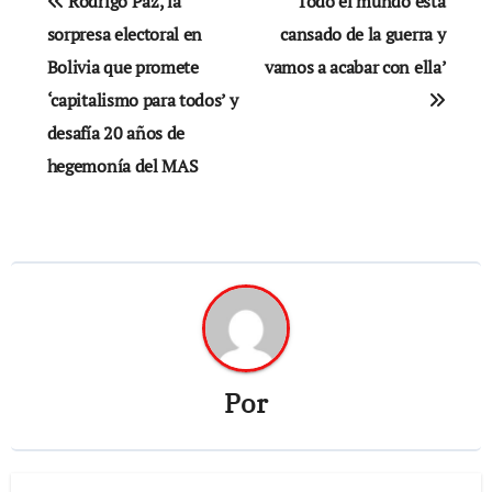
Rodrigo Paz, la
‘Todo el mundo está
de
sorpresa electoral en
cansado de la guerra y
Bolivia que promete
vamos a acabar con ella’
entradas
‘capitalismo para todos’ y
desafía 20 años de
hegemonía del MAS
Por