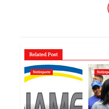
Related Post
Notireporte
Notirep