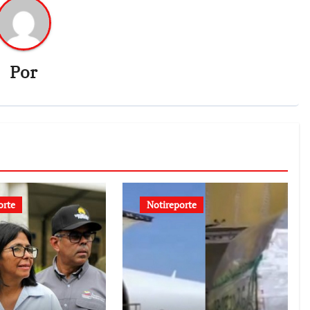
Por
orte
Notireporte