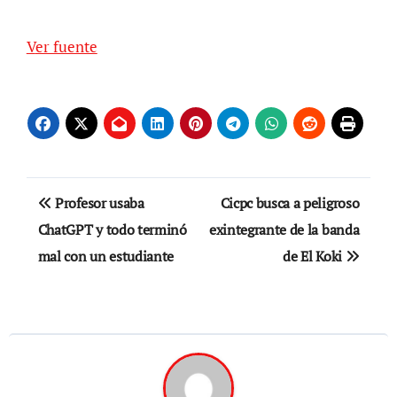
Ver fuente
Navegación
Profesor usaba
Cicpc busca a peligroso
de
ChatGPT y todo terminó
exintegrante de la banda
mal con un estudiante
de El Koki
entradas