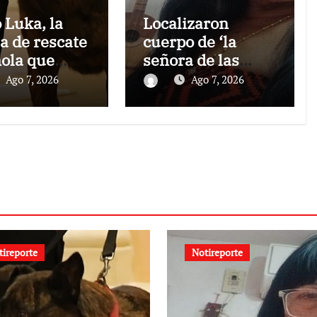
 Luka, la
Localizaron
ta de rescate
cuerpo de ‘la
ola que
señora de las
 a buscar
uñas bonitas’ 42
Ago 7, 2026
Ago 7, 2026
vivientes
días después de
os
los terremotos en
bros tras
La Guaira
erremotos
tireporte
Notireporte