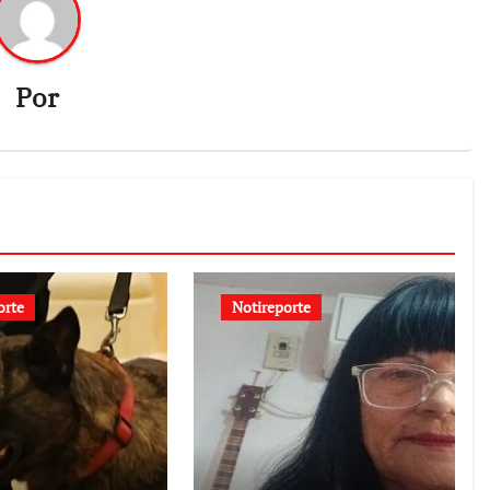
Por
orte
Notireporte