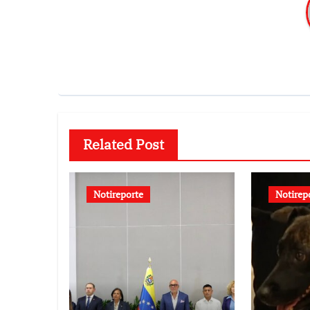
Related Post
Notireporte
Notirep