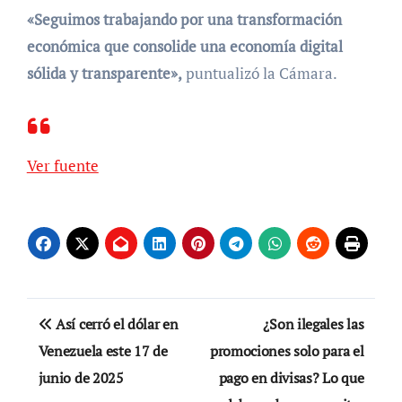
«Seguimos trabajando por una transformación
económica que consolide una economía digital
sólida y transparente»,
puntualizó la Cámara.
Ver fuente
Navegación
Así cerró el dólar en
¿Son ilegales las
de
Venezuela este 17 de
promociones solo para el
junio de 2025
pago en divisas? Lo que
entradas