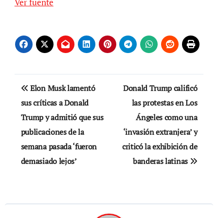
Ver fuente
Navegación
Elon Musk lamentó
Donald Trump calificó
de
sus críticas a Donald
las protestas en Los
Trump y admitió que sus
Ángeles como una
entradas
publicaciones de la
‘invasión extranjera’ y
semana pasada ‘fueron
criticó la exhibición de
demasiado lejos’
banderas latinas