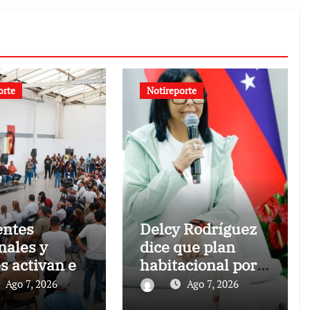
orte
Notireporte
entes
Delcy Rodríguez
nales y
dice que plan
s activan el
habitacional por
ntro
sismos ha
Ago 7, 2026
Ago 7, 2026
nsando a
beneficiado a