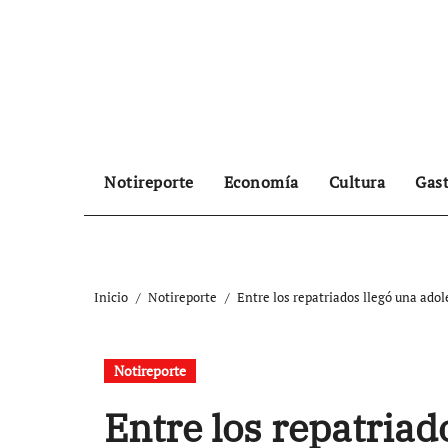
Ir
al
contenido
Notireporte
Economía
Cultura
Gas
Inicio
Notireporte
Entre los repatriados llegó una ado
Notireporte
Entre los repatriad