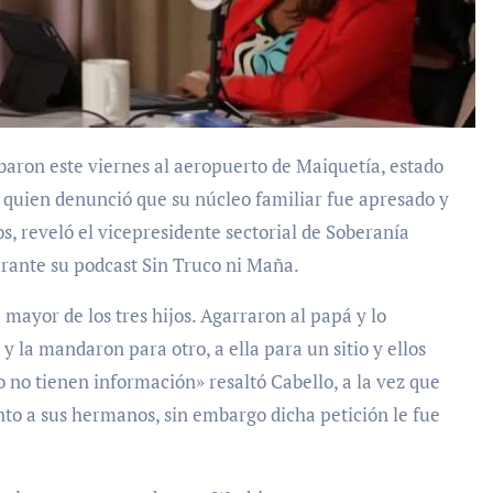
, quien denunció que su núcleo familiar fue apresado y
s, reveló el vicepresidente sectorial de Soberanía
urante su podcast Sin Truco ni Maña.
a mayor de los tres hijos. Agarraron al papá y lo
 la mandaron para otro, a ella para un sitio y ellos
o no tienen información» resaltó Cabello, a la vez que
nto a sus hermanos, sin embargo dicha petición le fue