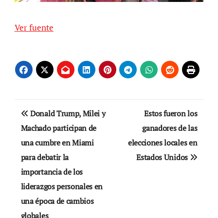
Ver fuente
Navegación
Donald Trump, Milei y
Estos fueron los
de
Machado participan de
ganadores de las
una cumbre en Miami
elecciones locales en
entradas
para debatir la
Estados Unidos
importancia de los
liderazgos personales en
una época de cambios
globales